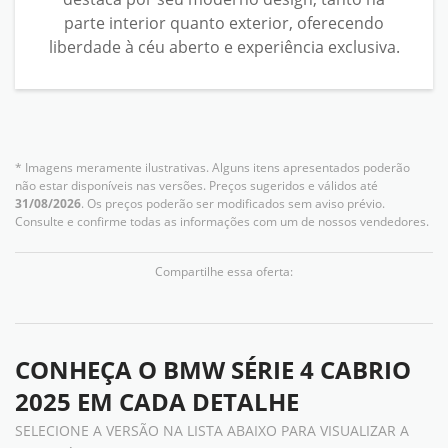
parte interior quanto exterior, oferecendo
liberdade à céu aberto e experiência exclusiva.
* Imagens meramente ilustrativas. Alguns itens apresentados poderão
não estar disponíveis nas versões. Preços sugeridos e válidos até
31/08/2026
. Os preços poderão ser modificados sem aviso prévio.
Consulte e confirme todas as informações com um de nossos vendedores.
Compartilhe essa oferta:
CONHEÇA O
BMW SÉRIE 4 CABRIO
2025
EM CADA DETALHE
SELECIONE A VERSÃO NA LISTA ABAIXO PARA VISUALIZAR A