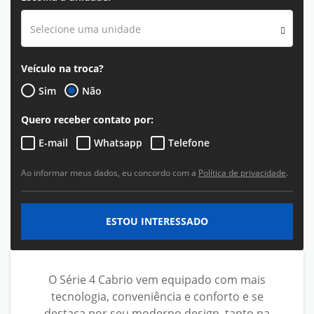
Selecione uma unidade
Veículo na troca?
Sim
Não
Quero receber contato por:
E-mail
Whatsapp
Telefone
Ao informar meus dados, eu concordo com a
Política de privacidade
.
ESTOU INTERESSADO
O Série 4 Cabrio vem equipado com mais
tecnologia, conveniência e conforto e se
destaca por seu moderno design, tanto na