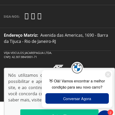
SIGA-NOS:
Endereço Matriz:
Avenida das Americas, 1690 - Barra
da Tijuca - Rio de Janeiro-RJ
VEJA VEICULOS JACAREPAGUA LTDA.
CNPJ: 42.307.884/0001-71
Nós utilizamos cookies e outras tecnologias para
© Copyright 2026
possibilitar e aprimorar sua experiência em nosso
AutoForce - Todos os direitos reservados.
site, e ao continuar navegando em nossas páginas
Política de privacidade
.
você concorda com a coleta e uso de cookies. Para
saber mais, visite nossa
Política de Privacidade
.