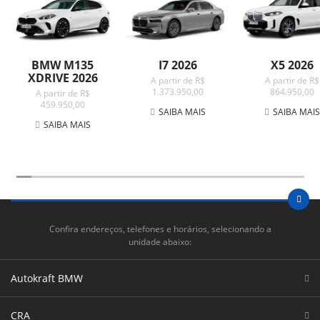
BMW M135
I7 2026
X5 2026
XDRIVE 2026
A partir de R$
A partir de R$
1.373.950,00
864.950,00
A partir de R$
459.950,00
SAIBA MAIS
SAIBA MAI
SAIBA MAIS
Confira endereços, telefones e horários, selecionando a
unidade abaixo:
Autokraft BMW
CRA