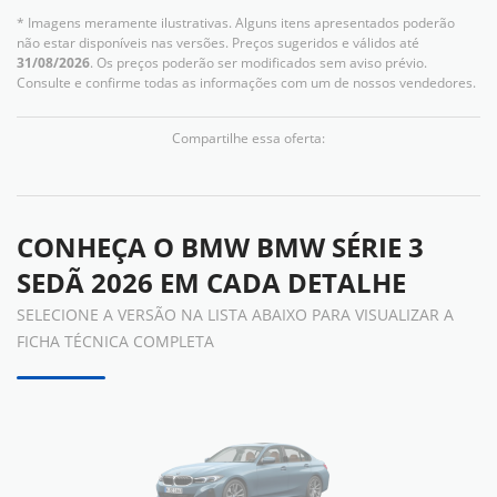
* Imagens meramente ilustrativas. Alguns itens apresentados poderão
não estar disponíveis nas versões. Preços sugeridos e válidos até
31/08/2026
. Os preços poderão ser modificados sem aviso prévio.
Consulte e confirme todas as informações com um de nossos vendedores.
Compartilhe essa oferta:
CONHEÇA O
BMW BMW SÉRIE 3
SEDÃ 2026
EM CADA DETALHE
SELECIONE A VERSÃO NA LISTA ABAIXO PARA VISUALIZAR A
FICHA TÉCNICA COMPLETA