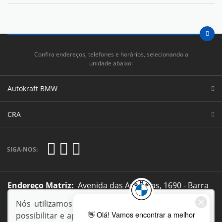
Confira endereços, telefones e horários, selecionando a
unidade abaixo:
Autokraft BMW
CRA
SIGA-NOS:
Endereço Matriz:
Avenida das Americas, 1690 - Barra
da Tijuca - Rio de Janeiro-RJ
Nós utilizamos cookies e outras tecnologias para
possibilitar e aprimorar sua experiência em nosso
VEJA VEICULOS JACAREPAGUA LTDA.