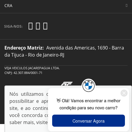
CRA
SIGA-NOS:
Endereço Matriz:
Avenida das Americas, 1690 - Barra
da Tijuca - Rio de Janeiro-RJ
VEJA VEICULOS JACAREPAGUA LTDA.
CNPJ: 42.307.884/0001-71
Nós utilizamos cookies e outras tecnologias para
© Copyright 2026
possibilitar e aprimorar sua experiência em nosso
AutoForce - Todos os direitos reservados.
site, e ao continuar navegando em nossas páginas
Política de privacidade
.
você concorda com a coleta e uso de cookies. Para
saber mais, visite nossa
Política de Privacidade
.