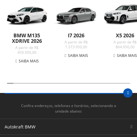
BMW M135
I7 2026
X5 2026
XDRIVE 2026
A partir de R$
A partir de R$
1.373.950,00
864.950,00
A partir de R$
459.950,00
SAIBA MAIS
SAIBA MAI
SAIBA MAIS
Confira endereços, telefones e horários, selecionando a
unidade abaixo:
Autokraft BMW