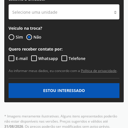
Selecione uma unidade
Veículo na troca?
Sim
Não
Quero receber contato por:
E-mail
Whatsapp
Telefone
Ao informar meus dados, eu concordo com a
Política de privacidade
.
ESTOU INTERESSADO
* Imagens meramente ilustrativas. Alguns itens apresentados poderão
não estar disponíveis nas versões. Preços sugeridos e válidos até
31/08/2026
. Os preços poderão ser modificados sem aviso prévio.