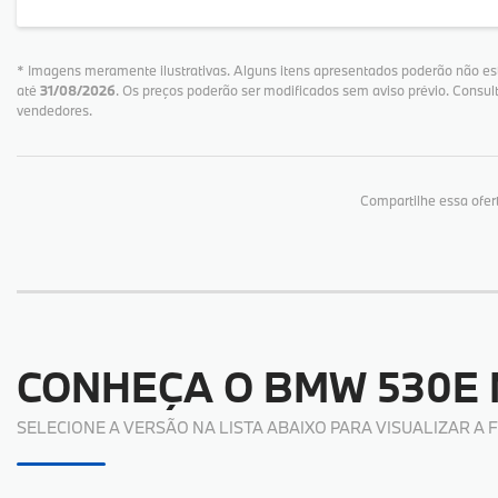
* Imagens meramente ilustrativas. Alguns itens apresentados poderão não esta
até
31/08/2026
. Os preços poderão ser modificados sem aviso prévio. Consu
vendedores.
Compartilhe essa ofer
CONHEÇA O
BMW 530E 
SELECIONE A VERSÃO NA LISTA ABAIXO PARA VISUALIZAR A 