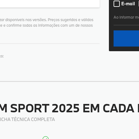
E-mail
Ao informar m
r disponíveis nas versões. Preços sugeridos e válidos
lte e confirme todas as informações com um de nossos
ta:
M SPORT 2025
EM CADA
FICHA TÉCNICA COMPLETA