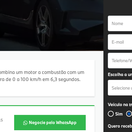
combina um motor a combustão com um
Escolha a u
lera de 0 a 100 km/h em 6,3 segundos.
Selecione
Veículo na t
Sim
AS
Negocie pelo WhatsApp
Quero receb