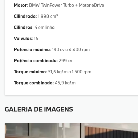
Motor
: BMW TwinPower Turbo + Motor eDrive
Cilindrada
: 1.998 cm³
Cilindros
: 4 em linha
Válvulas
: 16
Potência máxima
: 190 cv a 4.400 rpm
Potência combinada
: 299 cv
Torque máximo
: 31,6 kgf.m a 1.500 rpm
Torque combinado
: 45,9 kgf.m
GALERIA DE IMAGENS