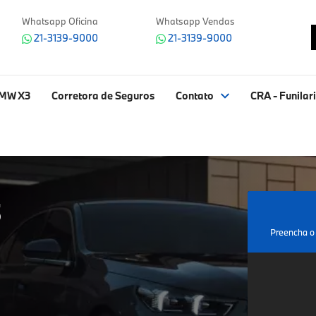
Whatsapp Oficina
Whatsapp Vendas
21-3139-9000
21-3139-9000
BMW X3
Corretora de Seguros
Contato
CRA - Funilari
5
Preencha o 