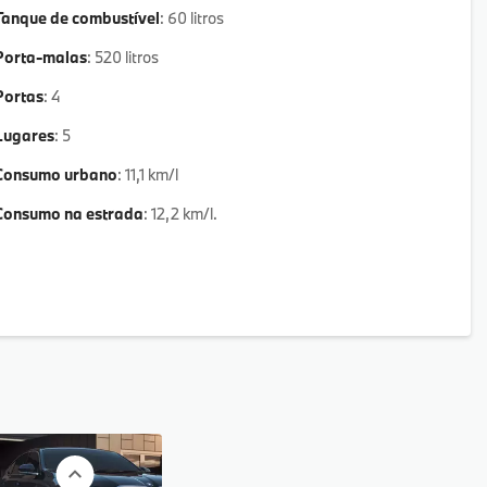
Tanque de combustível
: 60 litros
Porta-malas
: 520 litros
Portas
: 4
Lugares
: 5
Consumo urbano
: 11,1 km/l
Consumo na estrada
: 12,2 km/l.