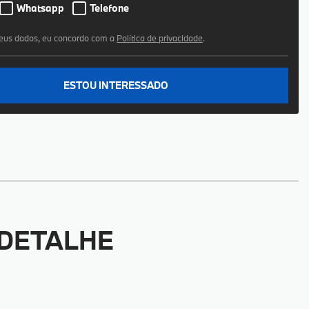
Whatsapp
Telefone
eus dados, eu concordo com a
Política de privacidade
.
ESTOU INTERESSADO
 DETALHE