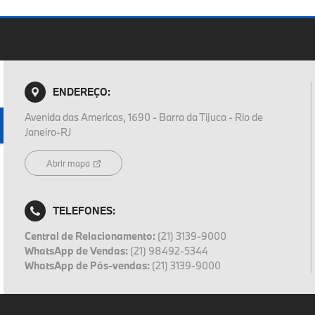
ENDEREÇO:
Avenida das Americas, 1690 - Barra da Tijuca - Rio de
Janeiro-RJ
Abrir mapa
TELEFONES:
Central de Relacionamento:
(21) 3139-9000
WhatsApp de Vendas:
(21) 98492-5344
WhatsApp de Pós-vendas:
(21) 3139-9000