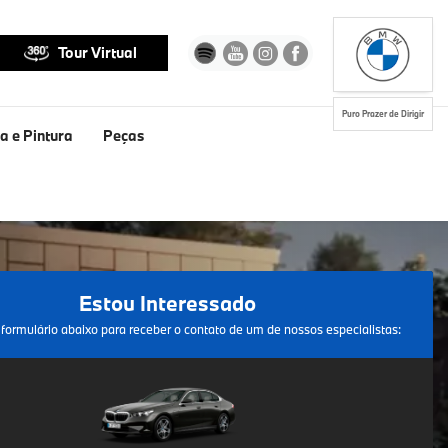
Tour Virtual
Puro Prazer de Dirigir
a e Pintura
Peças
Estou Interessado
formulário abaixo para receber o contato de um de nossos especialistas: