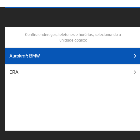
Confira endereços, telefones e horários, selecionando a
unidade abaixo:
Autokraft BMW
CRA