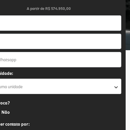
A partir de
R$ 574.950,00
nidade:
 uma unidade
roca?
Não
er contato por: