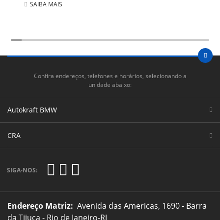
SAIBA MAIS
Confira endereços, telefones e horários, selecionando a
unidade abaixo:
Autokraft BMW
CRA
SIGA-NOS:
Endereço Matriz:
Avenida das Americas, 1690 - Barra
da Tijuca - Rio de Janeiro-RJ