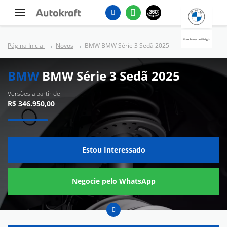
Puro Prazer de Dirigir
Página Inicial
Novos
BMW BMW Série 3 Sedã 2025
BMW
BMW Série 3 Sedã 2025
Versões a partir de
R$ 346.950,00
Estou Interessado
Negocie pelo WhatsApp