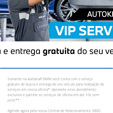
Somente na Autokraft BMW você conta com o serviço
gratuito de busca e entrega do seu veículo para realização de
serviços em nossa oficina*. Aproveite esse atendimento
exclusivo e parcele os serviços de oficina em até 10x sem
juros**.
Agende agora pela nossa Central de Relacionamento: 0800