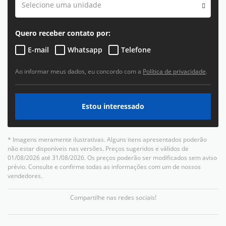
Selecione uma unidade
Quero receber contato por:
E-mail
Whatsapp
Telefone
Ao informar meus dados, eu concordo com a
Política de privacidade
.
Estou interessado
* Imagens meramente ilustrativas. Alguns itens apresentados poderão
não estar disponíveis nas versões. Preços sugeridos e válidos de
01/08/2026 até 31/08/2026. Os preços poderão ser modificados sem aviso
prévio. Consulte e confirme todas as informações com um de nossos
vendedores.
Compartilhe nas redes sociais!